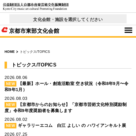
文化会館・施設を選択してください
京都コンサートホール
西文化会館ウエスティ
右京ふれあい文化会館
ロームシアター京都
呉竹文化センター
東部文化会館
北文化会館
× 閉じる
京都市東部文化会館
HOME
トピックス/TOPICS
トピックス/TOPICS
2026.08.06
【最新】ホール・創造活動室 空き状況（令和8年9月〜令
NEW
和9年1月）
2026.08.03
【京都市からのお知らせ】「京都市芸術文化特別奨励制
NEW
度」令和9年度奨励者を募集します
2026.08.02
ギャラリーエコム 白江 よしい の ハワイアンキルト展
NEW
2026.07.25