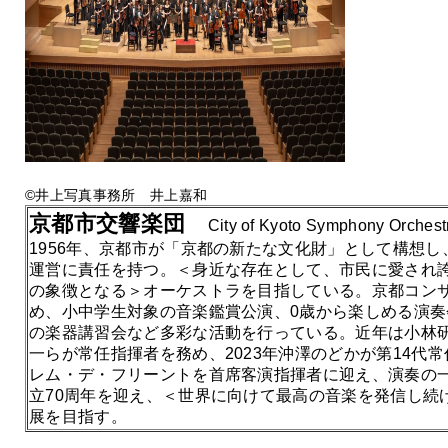
©井上写真事務所 井上嘉和
京都
市
交響
楽団
City of Kyoto Symphony Orchest
1956年、京都市が「京都の新たな文化財」として構想
運営に責任を持つ。＜身近な存在として、市民に愛され
の象徴となる＞オーケストラを目指している。京都コン
め、小中学生対象の音楽鑑賞公演、0歳から楽しめる演
の楽器講習会など多彩な活動を行っている。近年は小林
一らが常任指揮者を務め、2023年沖澤のどかが第14代常
レム・デ・フリーントを首席客演指揮者に迎え、演奏の一
立70周年を迎え、＜世界に向けて最高の音楽を発信し続
展を目指す。