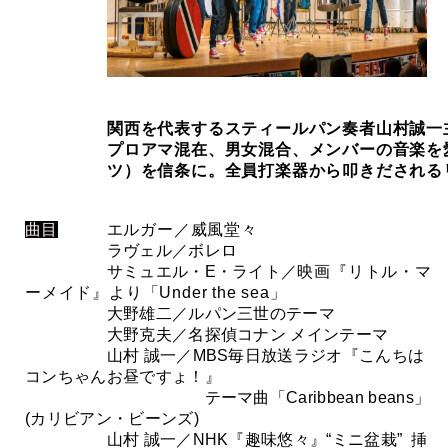
関西を代表するスティールパン奏者山村誠一
プロアマ混在、男女混合、メンバーの音楽を
ツ）を信条に。
全員打楽器から叩きだされる
曲目
エルガー／威風堂々
ラヴェル／ボレロ
サミュエル・E・ライト／
映画『リトル・マ
ーメイド』より「Under the sea」
大野雄二／ルパン三世のテーマ
大野克夫／名探偵コナン メインテーマ
山村 誠一／MBS毎日放送ラジオ『こんちは
コンちゃんお昼ですょ！』
テーマ曲「Caribbean beans」
(カリビアン・ビーンズ)
山村 誠一／NHK『趣味悠々』“ミニ盆栽” 挿