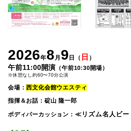
2026
8
9
日
年
月
日（
）
午前11:00開演
（午前10:30開場）
※休憩なし約60〜70分公演
会場：
西文化会館ウエスティ
指揮＆お話：碇山 隆一郎
≪リズム名人ビー
ボディパーカッション：