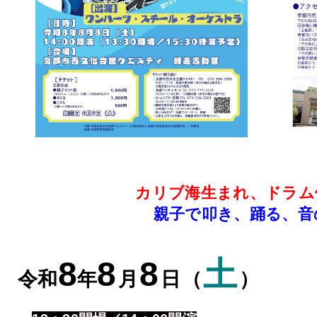
カリブ海生まれ、ドラム
親子で叩き、踊る、音
8
8
8
土
令和
年
月
日
（
）