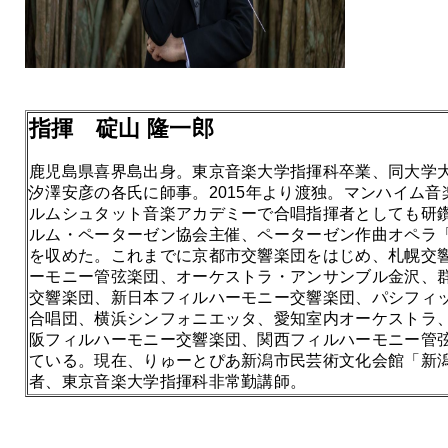
指揮 碇山 隆一郎
鹿児島県喜界島出身。東京音楽大学指揮科卒業、同大学大
汐澤安彦の各氏に師事。2015年より渡独。マンハイム
ルムシュタット音楽アカデミーで合唱指揮者としても研鑽
ルム・ペーターゼン協会主催、ペーターゼン作曲オペラ
を収めた。これまでに京都市交響楽団をはじめ、札幌交
ーモニー管弦楽団、オーケストラ・アンサンブル金沢、
交響楽団、新日本フィルハーモニー交響楽団、パシフィ
合唱団、横浜シンフォニエッタ、愛知室内オーケストラ
阪フィルハーモニー交響楽団、関西フィルハーモニー管
ている。現在、りゅーとぴあ新潟市民芸術文化会館「新
者、東京音楽大学指揮科非常勤講師。