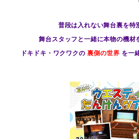
普段は入れない舞台裏を特
舞台スタッフと一緒に本物の機材
ドキドキ・ワクワクの
裏側の世界
を一