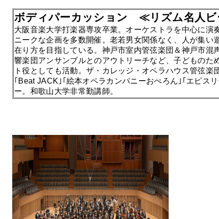
ボディパーカッション ≪リズム名人ビ
大阪音楽大学打楽器専攻卒業。オーケストラを中心に演
ニークな企画を多数開催。老若男女関係なく、人が集い
在り方を目指している。神戸市室内管弦楽団＆神戸市混声
響楽団アンサンブルとのアウトリーチなど、子どものた
ト役としても活動。ザ・カレッジ・オペラハウス管弦楽団
｢Beat JACK｣｢絵本オペラカンパニーおぺろん｣｢エピ
ー。和歌山大学非常勤講師。