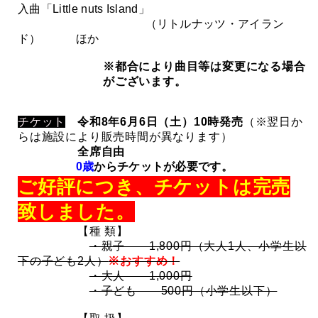
入曲「Little nuts Island」
（リトルナッツ・アイラン
ド）
ほか
※都合により曲目等は変更になる場合
がございます。
チケット
令和8年6月6日（土）10時発売
（※翌日か
らは施設により販売時間が異なります）
全席自由
0歳
から
チケットが必要です。
ご好評につき、チケットは完売
致しました。
【種 類】
・親子 1,800円（大人1人、小学生以
下の子ども2人）
※おすすめ！
・大人 1,000円
・子ども 500円（小学生以下）