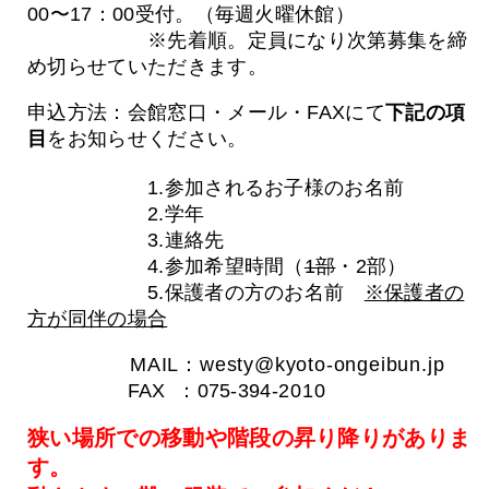
00〜17：00受付。（毎週火曜休館）
※先着順。定員になり次第募集を締
め切らせていただきます。
申込方法：会館窓口・メール・FAXにて
下記の項
目
をお知らせください。
1.参加されるお子様のお名前
2.学年
3.連絡先
4.参加希望時間（
1部
・2部）
5.保護者の方のお名前
※保護者の
方が同伴の場合
MAIL：westy@kyoto-ongeibun.jp
FAX ：075-394-
2010
狭い場所での移動や階段の昇り降りがありま
す。