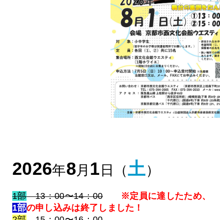
2026
8
1
土
年
月
日（
）
1部
13：00〜14：00
※定員に達したため、
1部
の申し込みは終了しました！
2部
15：00〜16：00