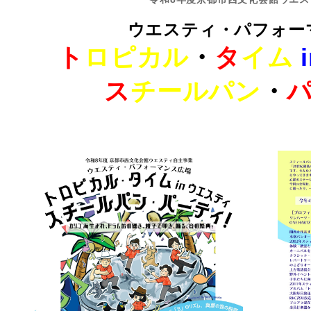
ウエスティ・パフォー
ト
ロピカル
・
タ
イム
ス
チールパン
・