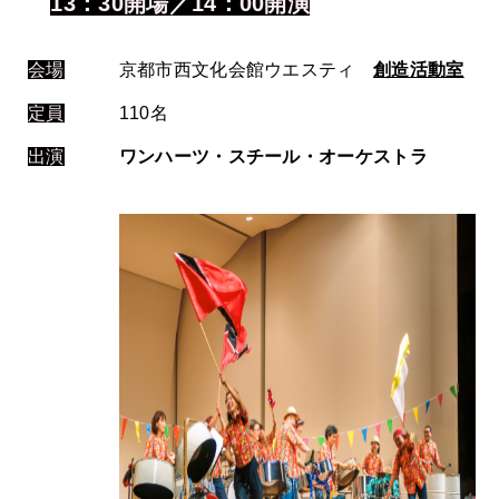
13：30開場／14：00開演
会場
京都市西文化会館ウエスティ
創造活動室
定員
110名
出演
ワンハーツ・スチール・オーケストラ