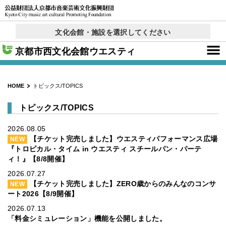
文化会館・施設を選択してください
京都コンサートホール
西文化会館ウエスティ
右京ふれあい文化会館
ロームシアター京都
呉竹文化センター
東部文化会館
北文化会館
× 閉じる
京都市西文化会館ウエスティ
HOME
トピックス/TOPICS
トピックス/TOPICS
2026.08.05
【チケット完売しました】ウエスティパフォーマンス広場
NEW
『トロピカル・タイム in ウエスティ スチールパン・パーテ
ィ！』【8/8開催】
2026.07.27
【チケット完売しました】ZERO歳からのみんなのコンサ
NEW
ート2026【8/9開催】
2026.07.13
「料金シミュレーション」機能を公開しました。