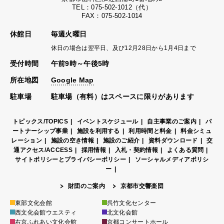
TEL：075-502-1012（代）
FAX：075-502-1014
休館日
毎週火曜日
休日の場合は翌平日、及び12月28日から1月4日まで
受付時間
午前9時～午後5時
所在地図
Google Map
駐車場
駐車場（有料）はスペースに限りがあります
トピックス/TOPICS
イベントスケジュール
自主事業のご案内
パ
ートナーシップ事業
施設を利用する
利用時間と料金
料金シミュ
レーション
施設の空き情報
施設のご紹介
資料ダウンロード
交
通アクセス/ACCESS
採用情報
入札・契約情報
よくある質問
サイトポリシーとプライバシーポリシー
ソーシャルメディアポリシ
ー
財団のご案内
京都市交響楽団
東部文化会館
呉竹文化センター
西文化会館ウエスティ
北文化会館
右京ふれあい文化会館
京都コンサートホール