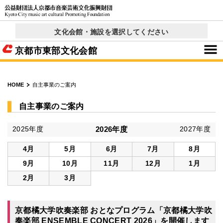
文化会館・施設を選択してください
京都コンサートホール
西文化会館ウエスティ
右京ふれあい文化会館
ロームシアター京都
呉竹文化センター
東部文化会館
北文化会館
× 閉じる
京都市東部文化会館
HOME
自主事業のご案内
自主事業のご案内
2025年度
2026年度
2027年度
4月
5月
6月
7月
8月
9月
10月
11月
12月
1月
2月
3月
京都橘大学吹奏楽部 おとなプログラム「京都橘大学吹
奏楽部 ENSEMBLE CONCERT 2026」を開催します