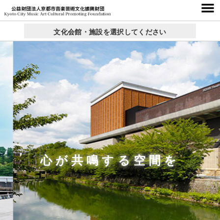
文化会館・施設を選択してください
京都コンサートホール
西文化会館ウエスティ
右京ふれあい文化会館
ロームシアター京都
呉竹文化センター
東部文化会館
北文化会館
× 閉じる
心が共鳴する空間を