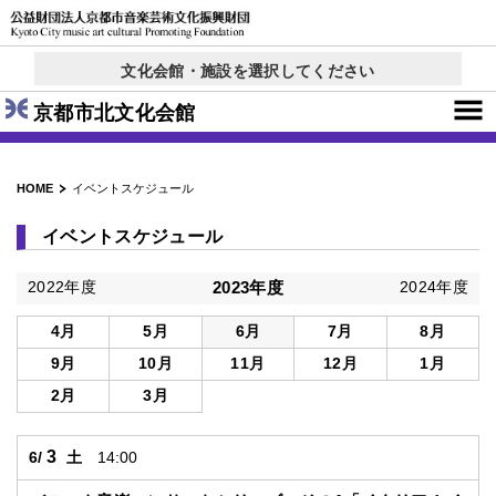
文化会館・施設を選択してください
京都コンサートホール
西文化会館ウエスティ
右京ふれあい文化会館
ロームシアター京都
呉竹文化センター
東部文化会館
北文化会館
× 閉じる
京都市北文化会館
HOME
イベントスケジュール
イベントスケジュール
2022年度
2023年度
2024年度
4月
5月
6月
7月
8月
9月
10月
11月
12月
1月
2月
3月
3
6/
土
14:00