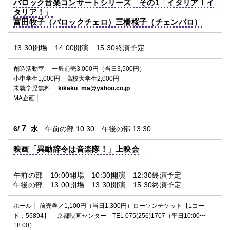
バロック音楽コンサートシリーズ その1「イタリア！イ
タリア！」
富田牧子（バロックチェロ）三橋桜子（チェンバロ）
13:30開場 14:00開演 15:30終演予定
創造活動室
一般前売3,000円（当日3,500円）
小中学生1,000円 高校大学生2,000円
未就学児無料
kikaku_ma@yahoo.co.jp
MA企画
7
6/
水
午前の部 10:30 午後の部 13:30
映画「異動辞令は音楽隊！」上映会
午前の部 10:00開場 10:30開演 12:30終演予定
午後の部 13:00開場 13:30開演 15:30終演予定
ホール
前売券／1,100円（当日1,300円）ローソンチケット【Lコー
ド：56894】
京都映画センター TEL 075(256)1707（平日10:00〜
18:00）