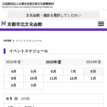
文化会館・施設を選択してください
京都コンサートホール
西文化会館ウエスティ
右京ふれあい文化会館
ロームシアター京都
呉竹文化センター
東部文化会館
北文化会館
× 閉じる
京都市北文化会館
HOME
イベントスケジュール
イベントスケジュール
2022年度
2023年度
2024年度
4月
5月
6月
7月
8月
9月
10月
11月
12月
1月
2月
3月
6
8/
日
14:00