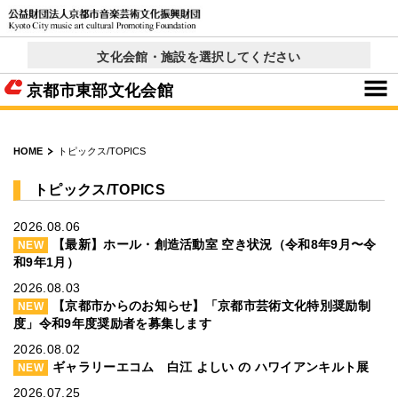
文化会館・施設を選択してください
京都コンサートホール
西文化会館ウエスティ
右京ふれあい文化会館
ロームシアター京都
呉竹文化センター
東部文化会館
北文化会館
× 閉じる
京都市東部文化会館
HOME
トピックス/TOPICS
トピックス/TOPICS
2026.08.06
【最新】ホール・創造活動室 空き状況（令和8年9月〜令
NEW
和9年1月）
2026.08.03
【京都市からのお知らせ】「京都市芸術文化特別奨励制
NEW
度」令和9年度奨励者を募集します
2026.08.02
ギャラリーエコム 白江 よしい の ハワイアンキルト展
NEW
2026.07.25