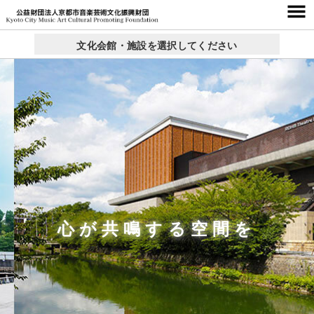
文化会館・施設を選択してください
京都コンサートホール
西文化会館ウエスティ
右京ふれあい文化会館
ロームシアター京都
呉竹文化センター
東部文化会館
北文化会館
× 閉じる
心が共鳴する空間を