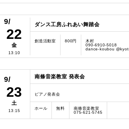
9/
ダンス工房ふれあい舞踏会
22
創造活動室
800円
木村
金
090-6910-5018
dance-koubou @kyoto
13:10
南條音楽教室 発表会
9/
23
ピアノ発表会
土
ホール
無料
南條音楽教室
13:15
075-621-5745