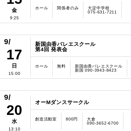
ホール
関係者のみ
大淀中学校
金
075-631-7211
9:25
9/
新国由香バレエスクール
第4回 発表会
17
日
ホール
無料
新国由香バレエスクール
新国 090-3943-8423
15:00
9/
オーMダンスサークル
20
創造活動室
800円
大倉
水
090-3652-6700
13:10