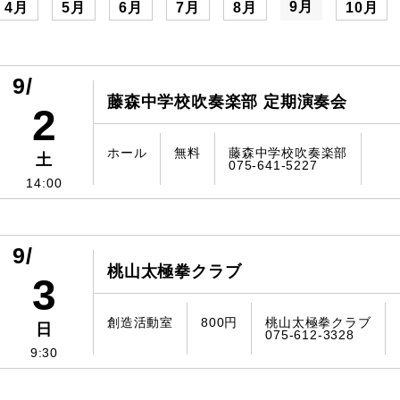
9月
4月
5月
6月
7月
8月
10月
9/
藤森中学校吹奏楽部 定期演奏会
2
ホール
無料
藤森中学校吹奏楽部
土
075-641-5227
14:00
9/
桃山太極拳クラブ
3
創造活動室
800円
桃山太極拳クラブ
日
075-612-3328
9:30