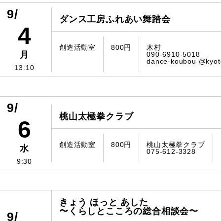
9/
ダンス工房ふれあい舞踏会
4
創造活動室
800円
木村
月
090-6910-5018
dance-koubou @kyoto
13:10
9/
桃山太極拳クラブ
6
創造活動室
800円
桃山太極拳クラブ
水
075-612-3328
9:30
きょう ほっと あした
〜くらしとこころの総合相談会〜
9/