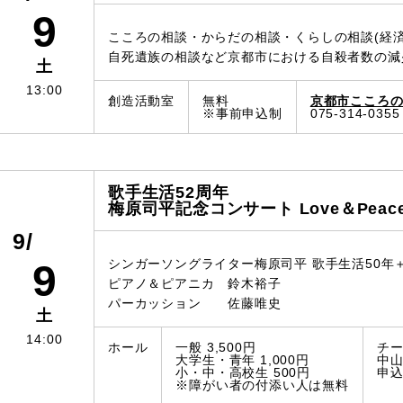
9
こころの相談・からだの相談・くらしの相談(経済
自死遺族の相談など京都市における自殺者数の減
土
13:00
創造活動室
無料
京都市こころ
※事前申込制
075-314-0355
歌手生活52周年
梅原司平記念コンサート Love＆Peac
9/
シンガーソングライター梅原司平 歌手生活50年
9
ピアノ＆ピアニカ 鈴木裕子
パーカッション 佐藤唯史
土
14:00
ホール
一般 3,500円
チ
大学生・青年 1,000円
中山 
小・中・高校生 500円
申込み
※障がい者の付添い人は無料