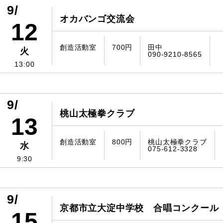
9/
オカバンゴ交流会
12
創造活動室
700円
田中
火
090-9210-8565
13:00
9/
桃山太極拳クラブ
13
創造活動室
800円
桃山太極拳クラブ
水
075-612-3328
9:30
9/
京都市立大淀中学校 合唱コンクール
15