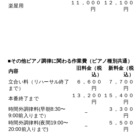
１１，０００
１２，１００
楽屋用
円
円
■
その他ピアノ調律に関わる作業費（ピアノ種別共通）
旧料金（税
新料金（税
内容
込）
込）
立合い料（リハーサル終了
６，６００
７，７００
まで）
円
円
１３，２００
１５，４００
本番終了まで
円
円
時間外調律料(早朝8:30〜
３，３００
−
9:00前入りまで）
円
時間外調律料(夜間19:00〜
５，５００
−
20:00前入りまで)
円