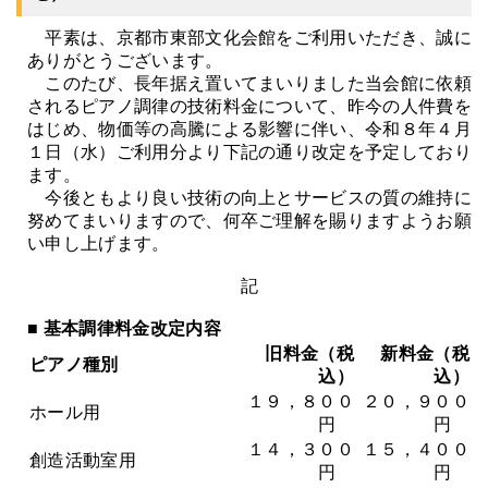
平素は、京都市東部文化会館をご利用いただき、誠に
ありがとうございます。
このたび、長年据え置いてまいりました当会館に依頼
されるピアノ調律の技術料金について、昨今の人件費を
はじめ、物価等の高騰による影響に伴い、令和８年４月
１日（水）ご利用分より下記の通り改定を予定しており
ます。
今後ともより良い技術の向上とサービスの質の維持に
努めてまいりますので、何卒ご理解を賜りますようお願
い申し上げます。
記
■ 基本調律料金改定内容
旧料金（税
新料金（税
ピアノ種別
込）
込）
１９，８００
２０，９００
ホール用
円
円
１４，３００
１５，４００
創造活動室用
円
円