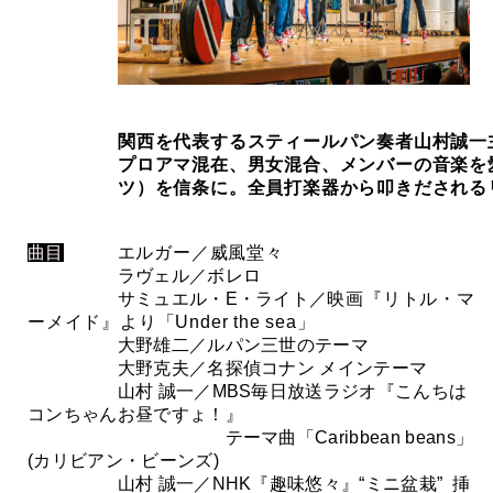
関西を代表するスティールパン奏者山村誠一
プロアマ混在、男女混合、メンバーの音楽を
ツ）を信条に。
全員打楽器から叩きだされる
曲目
エルガー／威風堂々
ラヴェル／ボレロ
サミュエル・E・ライト／
映画『リトル・マ
ーメイド』より「Under the sea」
大野雄二／ルパン三世のテーマ
大野克夫／名探偵コナン メインテーマ
山村 誠一／MBS毎日放送ラジオ『こんちは
コンちゃんお昼ですょ！』
テーマ曲「Caribbean beans」
(カリビアン・ビーンズ)
山村 誠一／NHK『趣味悠々』“ミニ盆栽” 挿