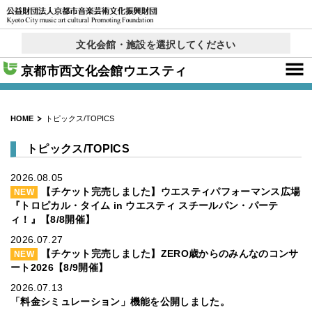
文化会館・施設を選択してください
京都コンサートホール
西文化会館ウエスティ
右京ふれあい文化会館
ロームシアター京都
呉竹文化センター
東部文化会館
北文化会館
× 閉じる
京都市西文化会館ウエスティ
HOME
トピックス/TOPICS
トピックス/TOPICS
2026.08.05
【チケット完売しました】ウエスティパフォーマンス広場
NEW
『トロピカル・タイム in ウエスティ スチールパン・パーテ
ィ！』【8/8開催】
2026.07.27
【チケット完売しました】ZERO歳からのみんなのコンサ
NEW
ート2026【8/9開催】
2026.07.13
「料金シミュレーション」機能を公開しました。