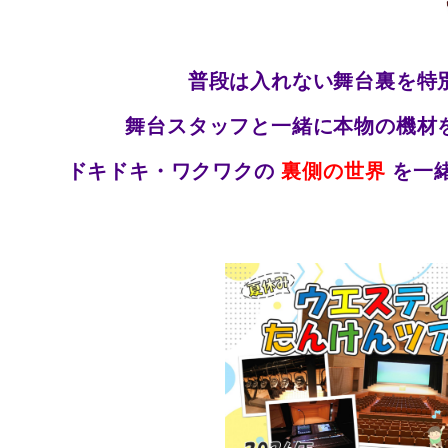
普段は入れない舞台裏を特
舞台スタッフと一緒に本物の機材
ドキドキ・ワクワクの
裏側の世界
を一