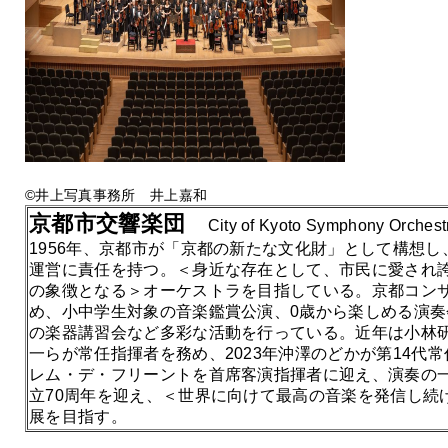
©井上写真事務所 井上嘉和
京都
市
交響
楽団
City of Kyoto Symphony Orchest
1956年、京都市が「京都の新たな文化財」として構想
運営に責任を持つ。＜身近な存在として、市民に愛され
の象徴となる＞オーケストラを目指している。京都コン
め、小中学生対象の音楽鑑賞公演、0歳から楽しめる演
の楽器講習会など多彩な活動を行っている。近年は小林
一らが常任指揮者を務め、2023年沖澤のどかが第14代常
レム・デ・フリーントを首席客演指揮者に迎え、演奏の一
立70周年を迎え、＜世界に向けて最高の音楽を発信し続
展を目指す。