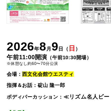
2026
8
9
日
年
月
日（
）
午前11:00開演
（午前10:30開場）
※休憩なし約60〜70分公演
会場：
西文化会館ウエスティ
指揮＆お話：碇山 隆一郎
≪リズム名人ビー
ボディパーカッション：