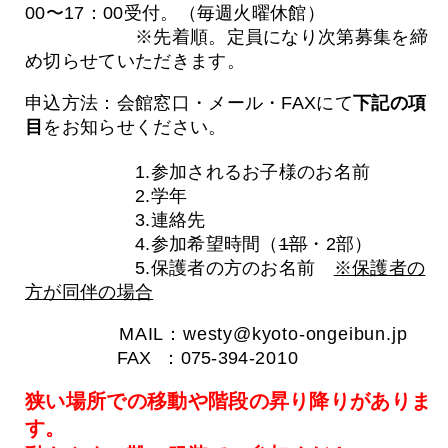
00〜17：00受付。（毎週火曜休館）
※先着順。定員になり次第募集を締
め切らせていただきます。
申込方法：会館窓口・メール・FAXにて
下記の項
目
をお知らせください。
1.参加されるお子様のお名前
2.学年
3.連絡先
4.参加希望時間（
1部
・2部）
5.保護者の方のお名前
※保護者の
方が同伴の場合
MAIL：westy@kyoto-ongeibun.jp
FAX ：075-394-
2010
狭い場所での移動や階段の昇り降りがありま
す。