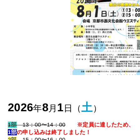
2026
8
1
土
年
月
日（
）
1部
13：00〜14：00
※定員に達したため、
1部
の申し込みは終了しました！
2部
15：00〜16：00