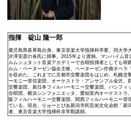
指揮 碇山 隆一郎
鹿児島県喜界島出身。東京音楽大学指揮科卒業、同大学大
汐澤安彦の各氏に師事。2015年より渡独。マンハイム
ルムシュタット音楽アカデミーで合唱指揮者としても研鑽
ルム・ペーターゼン協会主催、ペーターゼン作曲オペラ
を収めた。これまでに京都市交響楽団をはじめ、札幌交
ーモニー管弦楽団、オーケストラ・アンサンブル金沢、
交響楽団、新日本フィルハーモニー交響楽団、パシフィ
合唱団、横浜シンフォニエッタ、愛知室内オーケストラ
阪フィルハーモニー交響楽団、関西フィルハーモニー管
ている。現在、りゅーとぴあ新潟市民芸術文化会館「新
者、東京音楽大学指揮科非常勤講師。