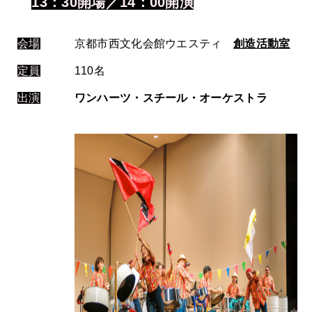
13：30開場／14：00開演
会場
京都市西文化会館ウエスティ
創造活動室
定員
110名
出演
ワンハーツ・スチール・オーケストラ