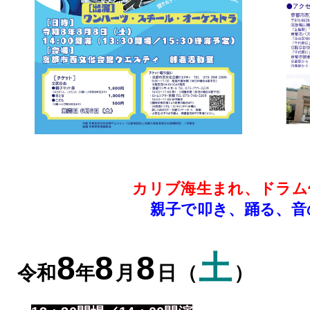
カリブ海生まれ、ドラム
親子で叩き、踊る、音
8
8
8
土
令和
年
月
日
（
）