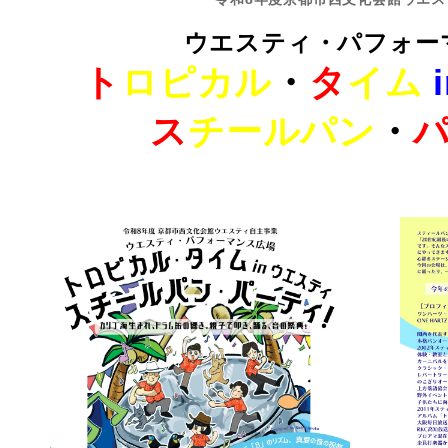
ウエスティ・パフォー
ト
ロピカル
・
タ
イム
ス
チールパン
・