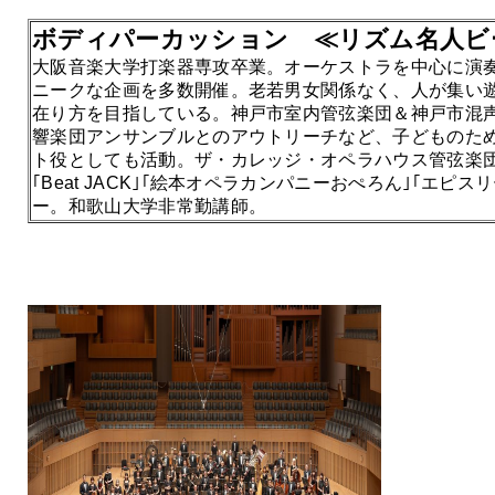
ボディパーカッション ≪リズム名人ビ
大阪音楽大学打楽器専攻卒業。オーケストラを中心に演
ニークな企画を多数開催。老若男女関係なく、人が集い
在り方を目指している。神戸市室内管弦楽団＆神戸市混声
響楽団アンサンブルとのアウトリーチなど、子どものた
ト役としても活動。ザ・カレッジ・オペラハウス管弦楽団
｢Beat JACK｣｢絵本オペラカンパニーおぺろん｣｢エピ
ー。和歌山大学非常勤講師。