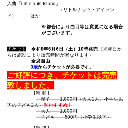
入曲「Little nuts Island」
（リトルナッツ・アイラン
ド）
ほか
※都合により曲目等は変更になる場合
がございます。
チケット
令和8年6月6日（土）10時発売
（※翌日か
らは施設により販売時間が異なります）
全席自由
0歳
から
チケットが必要です。
ご好評につき、チケットは完売
致しました。
【種 類】
・親子 1,800円（大人1人、小学生以
下の子ども2人）
※おすすめ！
・大人 1,000円
・子ども 500円（小学生以下）