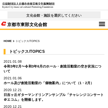
文化会館・施設を選択してください
京都コンサートホール
西文化会館ウエスティ
右京ふれあい文化会館
ロームシアター京都
呉竹文化センター
東部文化会館
北文化会館
× 閉じる
京都市東部文化会館
HOME
トピックス/TOPICS
トピックス/TOPICS
2021.01.08
令和3年2月〜令和3年6月のホール・創造活動室の空き状況につ
いて
2021.01.06
ホール及び創造活動室の「催物案内」について（1・2月）
2020.12.21
日吉ヶ丘ギターマンドリンアンサンブル「チャレンジコンサート
＠エコム」を開催します。
2020.12.21