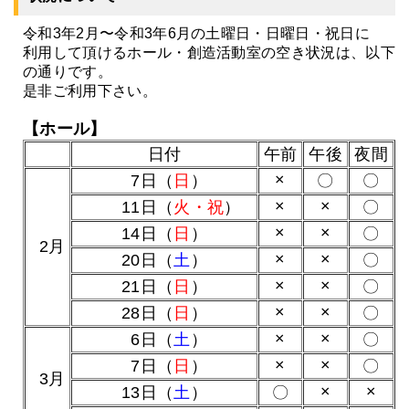
令和3年2月〜令和3年6月の土曜日・日曜日・祝日に
利用して頂けるホール・創造活動室の空き状況は、以下
の通りです。
是非ご利用下さい。
【ホール】
日付
午前
午後
夜間
×
0
7日（
日
）
〇
〇
×
×
11日（
火・祝
）
〇
×
×
14日（
日
）
〇
0
2月
×
×
20日（
土
）
〇
×
×
21日（
日
）
〇
×
×
28日（
日
）
〇
×
×
0
6日（
土
）
〇
×
×
0
7日（
日
）
〇
0
3月
×
×
13日（
土
）
〇