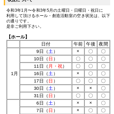
令和3年1月〜令和3年5月の土曜日・日曜日・祝日に
利用して頂けるホール・創造活動室の空き状況は、以下
の通りです。
是非ご利用下さい。
【ホール】
日付
午前
午後
夜間
×
0
9日（
土
）
〇
〇
10日（
日
）
〇
〇
〇
11日（
月・祝
）
〇
〇
〇
×
0
1月
16日（
土
）
〇
〇
17日（
日
）
〇
〇
〇
×
×
30日（
土
）
〇
31日（
日
）
〇
〇
〇
×
×
0
6日（
土
）
〇
×
0
7日（
日
）
〇
〇