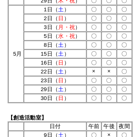
29日（
木・祝
）
〇
〇
〇
0
1日（
土
）
〇
〇
〇
0
2日（
日
）
〇
〇
〇
0
3日（
月・祝
）
〇
〇
〇
0
5日（
水・祝
）
〇
〇
〇
0
8日（
土
）
〇
〇
〇
0
5月
15日（
土
）
〇
〇
〇
16日（
日
）
〇
〇
〇
×
×
22日（
土
）
〇
23日（
日
）
〇
〇
〇
29日（
土
）
〇
〇
〇
30日（
日
）
〇
〇
〇
【創造活動室】
日付
午前
午後
夜間
×
0
9日（
土
）
〇
〇