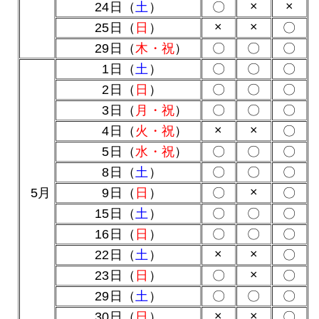
×
×
24日（
土
）
〇
×
×
25日（
日
）
〇
29日（
木・祝
）
〇
〇
〇
0
1日（
土
）
〇
〇
〇
0
2日（
日
）
〇
〇
〇
0
3日（
月・祝
）
〇
〇
〇
×
×
0
4日（
火・祝
）
〇
0
5日（
水・祝
）
〇
〇
〇
0
8日（
土
）
〇
〇
〇
×
0
5月
0
9日（
日
）
〇
〇
15日（
土
）
〇
〇
〇
16日（
日
）
〇
〇
〇
×
×
22日（
土
）
〇
×
23日（
日
）
〇
〇
29日（
土
）
〇
〇
〇
×
×
30日（
日
）
〇