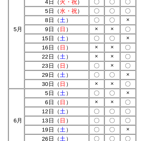
0
4日（
火・祝
）
〇
〇
〇
0
5日（
水・祝
）
〇
〇
〇
×
0
8日（
土
）
〇
〇
×
×
0
5月
0
9日（
日
）
〇
×
15日（
土
）
〇
〇
×
×
16日（
日
）
〇
×
×
22日（
土
）
〇
×
23日（
日
）
〇
〇
×
29日（
土
）
〇
〇
×
×
30日（
日
）
〇
×
0
5日（
土
）
〇
〇
×
×
0
6日（
日
）
〇
12日（
土
）
〇
〇
〇
0
6月
13日（
日
）
〇
〇
〇
×
19日（
土
）
〇
〇
26日（
土
）
〇
〇
〇